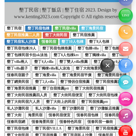
墾丁民宿 | 墾丁飯店 | 墾丁住宿 2023. Design by
www.kenting2023.com Copyright © All rights reserved.
LINE
墾丁民宿
墾丁民宿包棟
墾丁民宿villa
墾丁海景民宿
墾丁民宿推薦二人房
墾丁大街民宿
墾丁民宿推薦
墾丁民宿私人沙灘
恆春民宿
墾丁10人包棟
墾丁8人包棟
墾丁民宿包棟20人
墾丁民宿包棟推薦
墾丁包棟villa
墾丁包棟烤肉
墾丁包棟民宿卡拉ok泳池
墾丁6人包棟ktv
墾丁獨棟villa
墾丁villa
墾丁villa兩人
墾丁4人villa
墾丁雙人villa推薦
墾丁包棟villa 6人
×
墾丁villa親子
墾丁獨棟villa私人泳池
墾丁大街海景民宿
恆春民宿親子
墾丁海景villa
墾丁海景民宿平價
墾丁海景民宿包棟
墾丁網美民宿
墾丁2人villa
墾丁情侶住宿推薦
墾丁民宿推薦四人房
墾丁海景民宿推薦
墾丁住宿推薦ptt
墾丁大街民宿推薦
墾丁大街民宿推薦四人房
墾丁大街民宿便宜
墾丁大街民宿包棟
墾丁大街民宿六人房
墾丁大街上的民宿
墾丁民宿推薦ptt
私人沙灘民宿
私人沙灘villa
墾丁沙灘民宿
墾丁沙灘飯店推薦
墾丁大街
海景民宿
恆春民宿便宜
恆春民宿包棟
恆春民宿villa
恆春民宿網
恆春海景民宿
恆春特色民宿
恆春民宿一條街
墾丁民宿包棟
墾丁民宿VILLA
墾丁海景民宿
墾丁民宿推薦二人房
墾丁大街民宿
墾丁民宿推薦
墾丁民宿私人沙灘
恆春民宿