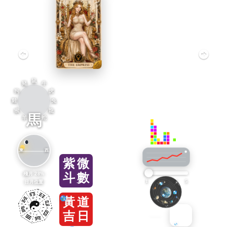
鼠
豬
牛
狗
虎
雞
兔
猴
龍
馬
羊
蛇
東
西
紫
微
殘月 28%
斗
數
1
2
3
4
5
日月位置
黃
道
吉
日