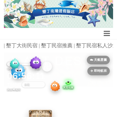
 | 墾丁大街民宿 | 墾丁民宿推薦 | 墾丁民宿私人沙灘 
Previous
Next
☁️ 天氣雲圖
卍
5秒
10秒
15秒
✈️ 即時航班
06:56:12
TAIPEI
與台灣相同